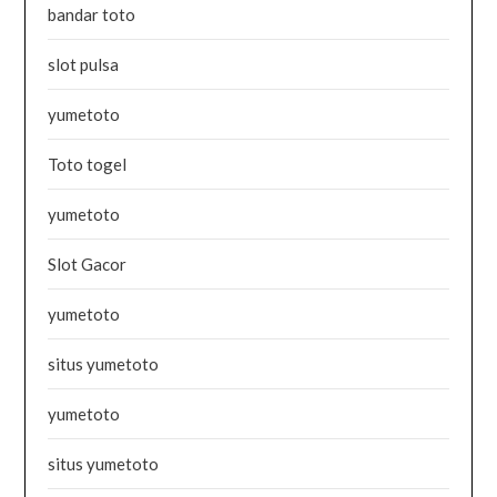
bandar toto
slot pulsa
yumetoto
Toto togel
yumetoto
Slot Gacor
yumetoto
situs yumetoto
yumetoto
situs yumetoto