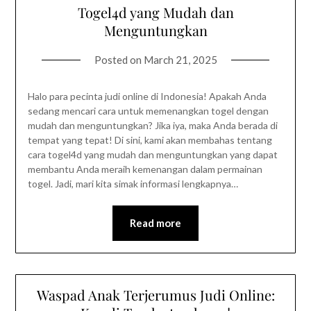
Togel4d yang Mudah dan
Menguntungkan
Posted on
March 21, 2025
Halo para pecinta judi online di Indonesia! Apakah Anda
sedang mencari cara untuk memenangkan togel dengan
mudah dan menguntungkan? Jika iya, maka Anda berada di
tempat yang tepat! Di sini, kami akan membahas tentang
cara togel4d yang mudah dan menguntungkan yang dapat
membantu Anda meraih kemenangan dalam permainan
togel. Jadi, mari kita simak informasi lengkapnya…
Read more
Waspad Anak Terjerumus Judi Online: