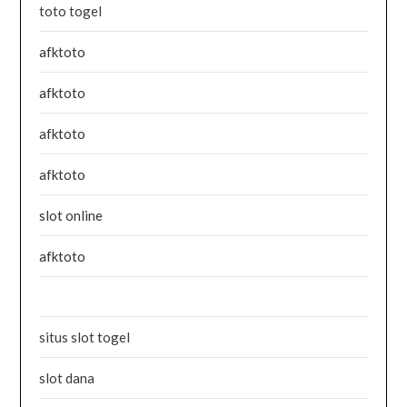
toto togel
afktoto
afktoto
afktoto
afktoto
slot online
afktoto
situs slot togel
slot dana