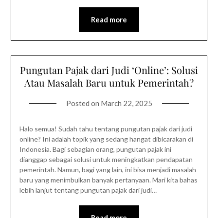
Read more
Pungutan Pajak dari Judi ‘Online’: Solusi
Atau Masalah Baru untuk Pemerintah?
Posted on
March 22, 2025
Halo semua! Sudah tahu tentang pungutan pajak dari judi
online? Ini adalah topik yang sedang hangat dibicarakan di
Indonesia. Bagi sebagian orang, pungutan pajak ini
dianggap sebagai solusi untuk meningkatkan pendapatan
pemerintah. Namun, bagi yang lain, ini bisa menjadi masalah
baru yang menimbulkan banyak pertanyaan. Mari kita bahas
lebih lanjut tentang pungutan pajak dari judi…
Read more