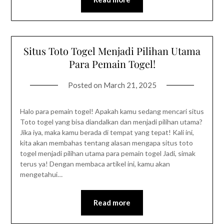
Situs Toto Togel Menjadi Pilihan Utama
Para Pemain Togel!
Posted on
March 21, 2025
Halo para pemain togel! Apakah kamu sedang mencari situs
Toto togel yang bisa diandalkan dan menjadi pilihan utama?
Jika iya, maka kamu berada di tempat yang tepat! Kali ini,
kita akan membahas tentang alasan mengapa situs toto
togel menjadi pilihan utama para pemain togel Jadi, simak
terus ya! Dengan membaca artikel ini, kamu akan
mengetahui…
Read more