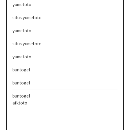
yumetoto
situs yumetoto
yumetoto
situs yumetoto
yumetoto
buntogel
buntogel
buntogel
afktoto