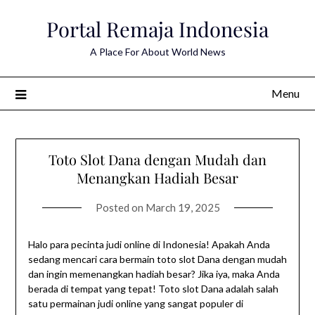
Skip
Portal Remaja Indonesia
to
content
A Place For About World News
Menu
Toto Slot Dana dengan Mudah dan
Menangkan Hadiah Besar
Posted on
March 19, 2025
Halo para pecinta judi online di Indonesia! Apakah Anda
sedang mencari cara bermain toto slot Dana dengan mudah
dan ingin memenangkan hadiah besar? Jika iya, maka Anda
berada di tempat yang tepat! Toto slot Dana adalah salah
satu permainan judi online yang sangat populer di