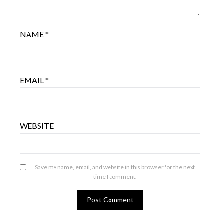
NAME
*
EMAIL
*
WEBSITE
Save my name, email, and website in this browser for the next
time I comment.