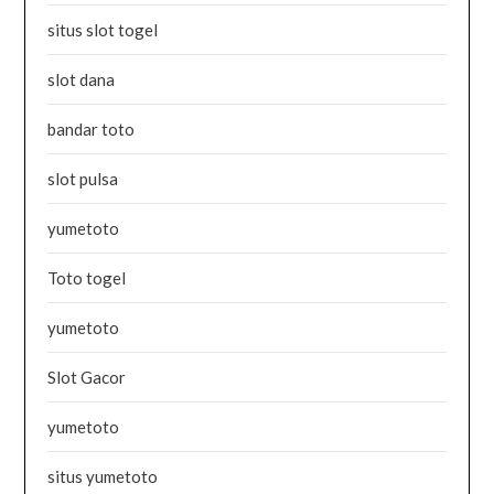
situs slot togel
slot dana
bandar toto
slot pulsa
yumetoto
Toto togel
yumetoto
Slot Gacor
yumetoto
situs yumetoto