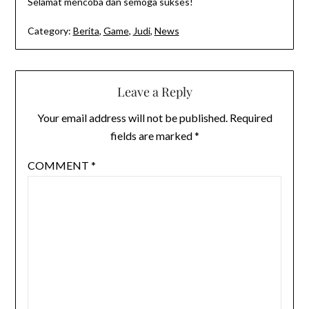
Selamat mencoba dan semoga sukses!
Category:
Berita
,
Game
,
Judi
,
News
Leave a Reply
Your email address will not be published.
Required
fields are marked
*
COMMENT
*